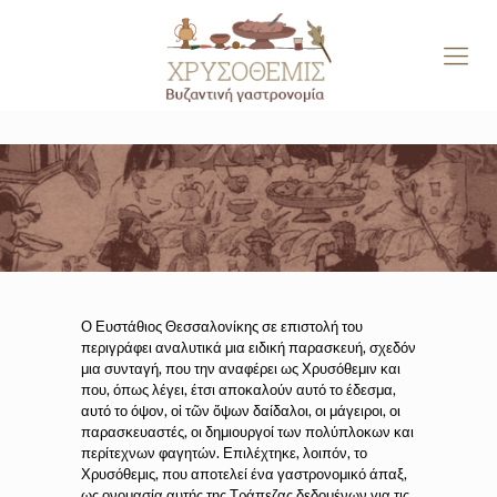
Ο Ευστάθιος Θεσσαλονίκης σε επιστολή του
περιγράφει αναλυτικά μια ειδική παρασκευή, σχεδόν
μια συνταγή, που την αναφέρει ως Χρυσόθεμιν και
που, όπως λέγει, έτσι αποκαλούν αυτό το έδεσμα,
αυτό το όψον, οἱ τῶν ὄψων δαίδαλοι, οι μάγειροι, οι
παρασκευαστές, οι δημιουργοί των πολύπλοκων και
περίτεχνων φαγητών. Επιλέχτηκε, λοιπόν, το
Χρυσόθεμις, που αποτελεί ένα γαστρονομικό άπαξ,
ως ονομασία αυτής της Τράπεζας δεδομένων για τις