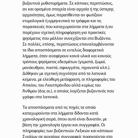
βυζαντινά μυθιστορήματα. Σε κάποιες περιπτώσεις,
αν και ορισμένα στοιχεία είναι αρχαία ή της ύστερης
αρχαιότητας, όμως παρατίθενται αν φωτίζουν
ετυμολογικά ή ερμηνευτικά τα τρόφιμα και τις
παρασκευές που καταχωρούνται στα λήμματα ή αν
παρέχουν σχετική πληροφόρηση για πρακτικές
ψησίματος που μάλλον συνεχίζονται στο Βυζάντιο.
Σε πολλές, επίσης, περιπτώσεις επαναλαμβάνονται
τα ίδια αποσπάσματα σε εντελώς διαφορετικά
λήμματα, όταν αναφέρουν κοινά υλικά και κοινούς
τρόπους ψησίματος εδεσμάτων (γεμιστά, ζωμοί,
μονόκυθρον, παστά, σφουγγάτα, τηγανιστά κλπ.).
Δόθηκαν με σχετική συχνότητα από τα λατινικά
κείμενα, με ελεύθερη μετάφραση, οι πληροφορίες του
Απικίου, του Λιουτπράνδου αλλά κυρίως του
Άνθιμου (6ος αι.), ο οποίος λογίζεται βυζαντινός που
γράφει στα λατινικά.
Τα αποσπάσματα από τις πηγές τα οποία
καταχωρούνται στα λήμματα δίδονται κατά
χρονολογική σειρά, όπου αυτό είναι δυνατόν, με
βάση την χρονολογία έργου και συγγραφέα. Οι
πληροφορίες των βυζαντινών Λεξικών και κάποιων
Σχολίων σε αρχαίους συγγραφείς προηγούνται στο