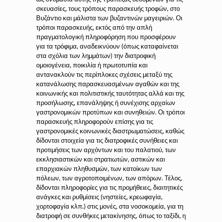
σκευασίες, τους τρόπους παρασκευής τροφών, στο
Βυζάντιο και μάλιστα των βυζαντινών μαγειριών. Οι
τρόποι παρασκευής, εκτός από την απλή
πραγματολογική πληροφόρηση που προσφέρουν
για τα τρόφιμα, αναδεικνύουν (όπως καταφαίνεται
στα σχόλια των λημμάτων) την διατροφική
ομοιογένεια, ποικιλία ή πρωτοτυπία και
αντανακλούν τις περίπλοκες σχέσεις μεταξύ της
κατανάλωσης παρασκευασμένων αγαθών και της
κοινωνικής και πολιτιστικής ταυτότητας αλλά και της
προσήλωσης, επανάληψης ή συνέχισης αρχαίων
γαστρονομικών προτύπων και συνηθειών. Οι τρόποι
παρασκευής πληροφορούν επίσης για τις
γαστρονομικές κοινωνικές διαστρωματώσεις, καθώς
δίδονται στοιχεία για τις διατροφικές συνήθειες και
προτιμήσεις των αρχόντων και του παλατιού, των
εκκλησιαστικών και στρατιωτών, αστικών και
επαρχιακών πληθυσμών, των κατοίκων των
πόλεων, των αγροτοποιμένων, των απόρων. Τέλος,
δίδονται πληροφορίες για τις προμήθειες, διαιτητικές
ανάγκες και ρυθμίσεις (νηστείες, κρεωφαγία,
χορτοφαγία κλπ.) στις μονές, στα νοσοκομεία, για τη
διατροφή σε συνθήκες μετακίνησης, όπως το ταξίδι, η