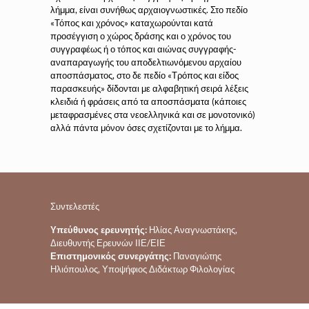
λήμμα, είναι συνήθως αρχαιογνωστικές. Στο πεδίο
«Τόπος και χρόνος» καταχωρούνται κατά
προσέγγιση ο χώρος δράσης και ο χρόνος του
συγγραφέως ή ο τόπος και αιώνας συγγραφής-
αναπαραγωγής του αποδελτιωνόμενου αρχαίου
αποσπάσματος, στο δε πεδίο «Τρόπος και είδος
παρασκευής» δίδονται με αλφαβητική σειρά λέξεις
κλειδιά ή φράσεις από τα αποσπάσματα (κάποιες
μεταφρασμένες στα νεοελληνικά και σε μονοτονικό)
αλλά πάντα μόνον όσες σχετίζονται με το λήμμα.
Συντελεστές
Υπεύθυνος ερευνητής:
Ηλίας Αναγνωστάκης,
Διευθυντής Ερευνών ΙΙΕ/ΕΙΕ
Επιστημονικός συνεργάτης:
Παναγιώτης
Ηλιόπουλος, Υποψήφιος Διδάκτωρ Φιλολογίας