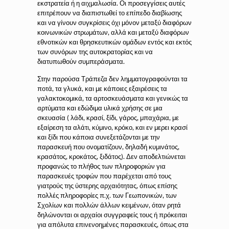
εκστρατεία ή η αιχμαλωσία. Οι προσεγγίσεις αυτές
επιτρέπουν να διαπιστωθεί το επίπεδο διαβίωσης
και να γίνουν συγκρίσεις όχι μόνον μεταξύ διαφόρων
κοινωνικών στρωμάτων, αλλά και μεταξύ διαφόρων
εθνοτικών και θρησκευτικών ομάδων εντός και εκτός
των συνόρων της αυτοκρατορίας και να
διατυπωθούν συμπεράσματα.
Στην παρούσα Τράπεζα δεν λημματογραφούνται τα
ποτά, τα γλυκά, και με κάποιες εξαιρέσεις τα
γαλακτοκομικά, τα αρτοσκευάσματα και γενικώς τα
αρτύματα και εδώδιμα υλικά χρήσης σε μια
σκευασία ( λάδι, κρασί, ξίδι, γάρος, μπαχάρια, με
εξαίρεση τα αλάτι, κύμινο, κρόκο, και εν μερει κρασί
και ξίδι που κάποια συνεξετάζονται με την
παρασκευή που ονοματίζουν, δηλαδή κυμινάτος,
κρασάτος, κροκάτος, ξιδάτος). Δεν αποδελτιώνεται
προφανώς το πλήθος των πληροφοριών για
παρασκευές τροφών που παρέχεται από τους
γιατρούς της ύστερης αρχαιότητας, όπως επίσης
πολλές πληροφορίες π.χ. των Γεωπονικών, των
Σχολίων και πολλών άλλων κειμένων, όταν ρητά
δηλώνονται οι αρχαίοι συγγραφείς τους ή πρόκειται
για απόλυτα επινενοημένες παρασκευές, όπως στα